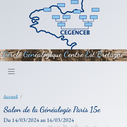
Aller au contenu principal
Ce
rcle
Gén
éalogique
C
entre
E
st
B
retagne
Accueil
Salon de la Généalogie Paris 15e
Du
14/03/2024
au
16/03/2024