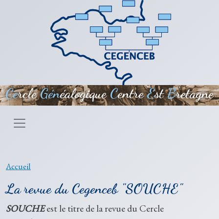
Aller au contenu principal
Ce
rcle
Gén
éalogique
C
entre
E
st
B
retagne
Accueil
La revue du Cegenceb "SOUCHE"
SOUCHE
est le titre de la revue du Cercle