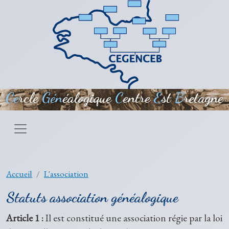
Aller au contenu principal
Ce
rcle
Gén
éalogique
C
entre
E
st
B
retagne
Accueil
L'association
Statuts association généalogique
Article 1 :
Il est constitué une association régie par la loi