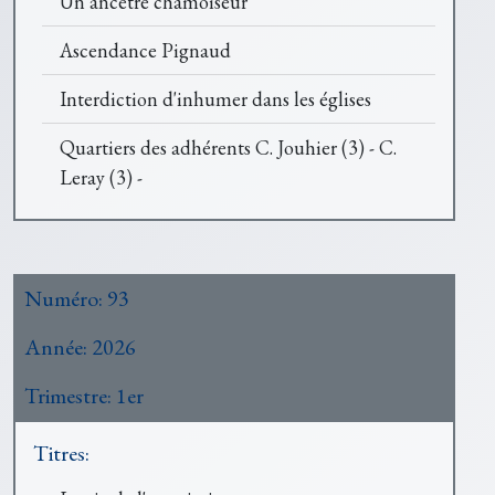
Un ancêtre chamoiseur
Ascendance Pignaud
Interdiction d'inhumer dans les églises
Quartiers des adhérents C. Jouhier (3) - C.
Leray (3) -
Numéro:
93
Année:
2026
Trimestre:
1er
Titres: