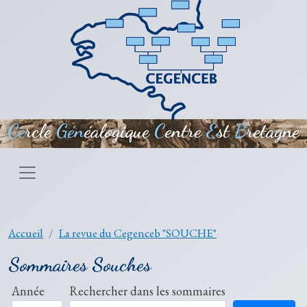
Aller au contenu principal
Ce
rcle
Gén
éalogique
C
entre
E
st
B
retagne
Accueil
La revue du Cegenceb "SOUCHE"
Sommaires Souches
Année
Rechercher dans les sommaires